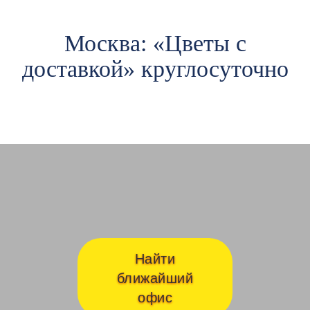
Москва: «Цветы c
доставкой» круглосуточно
Авиамоторная
Ав
Найти
ближайший
офис