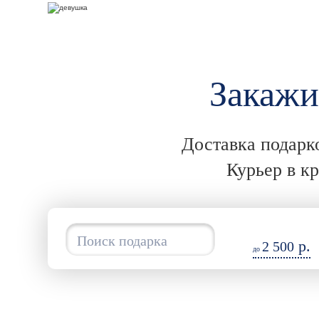
Закаж
Доставка подарко
Курьер в к
р.
2 500
до