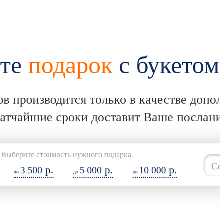
ите
подарок
с букетом
в производится только в качестве допо
ратчайшие сроки доставит Ваше послани
Выберите стоимость нужного подарка
С
р.
р.
р.
3 500
5 000
10 000
до
до
до