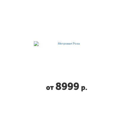
8999
от
р.