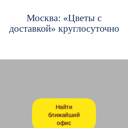
Москва: «Цветы c
доставкой» круглосуточно
Авиамоторная
Ав
Найти
ближайший
офис