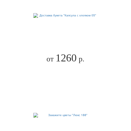
1260
от
р.