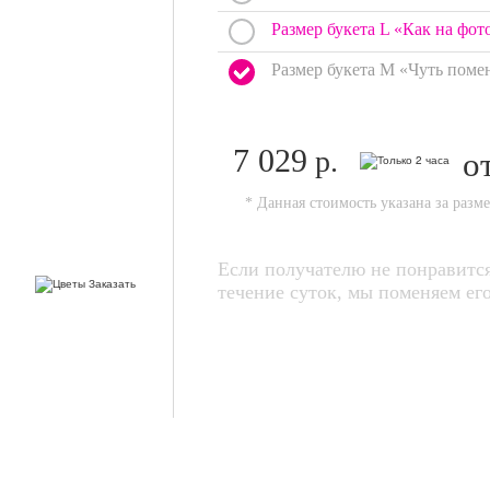
Размер букета L «Как на фот
Размер букета M «Чуть поме
7 029
р.
о
* Данная стоимость указана за разм
Если получателю не понравится
течение суток, мы поменяем 