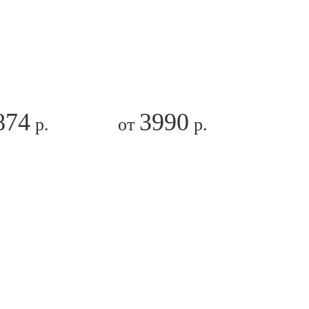
874
3990
р.
от
р.