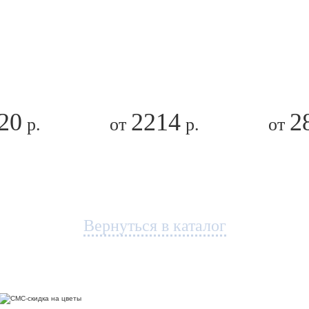
20
2214
2
р.
от
р.
от
Вернуться в каталог