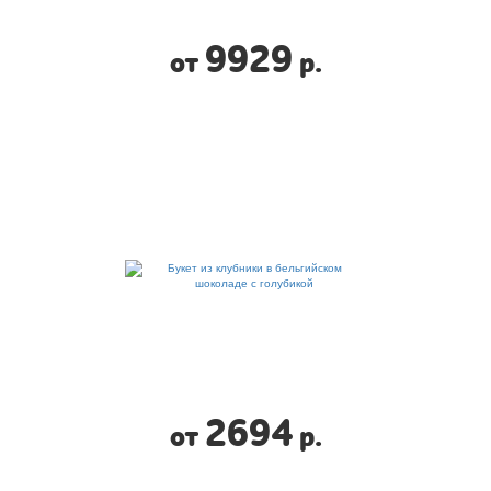
9929
от
р.
2694
от
р.