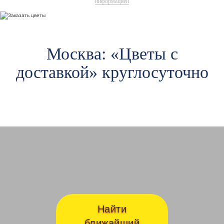
информацией
Москва: «Цветы c
доставкой» круглосуточно
Авиамоторная
Ав
Найти
ближайший