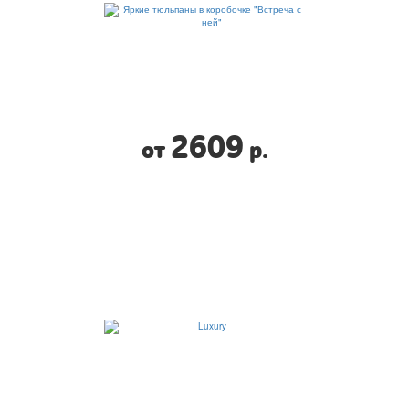
2609
от
р.