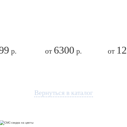
99
6300
12
р.
от
р.
от
Вернуться в каталог