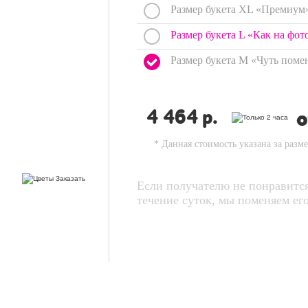
Размер букета XL «Премиум
Размер букета L «Как на фот
Размер букета M «Чуть поме
4 464
р.
* Данная стоимость указана за разм
Если получателю не понравится
течение суток, мы поменяем 