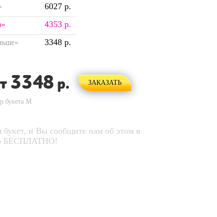
6027 р.
»
4353 р.
о»
3348 р.
ньше»
3348
от
р.
ЗАКАЗАТЬ
ер букета
M
 букет, и Вы сообщите нам об этом в
его БЕСПЛАТНО!