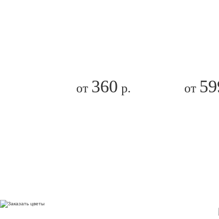
360
59
от
р.
от