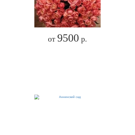
9500
от
р.