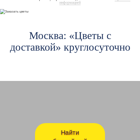
информацией
Москва: «Цветы c
доставкой» круглосуточно
Авиамоторная
Ав
Найти