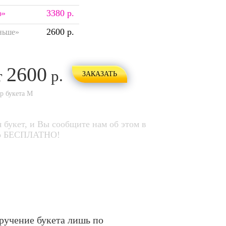
3380 р.
о»
2600 р.
ньше»
2600
т
р.
ЗАКАЗАТЬ
ер букета
M
 букет, и Вы сообщите нам об этом в
его БЕСПЛАТНО!
ручение букета лишь по