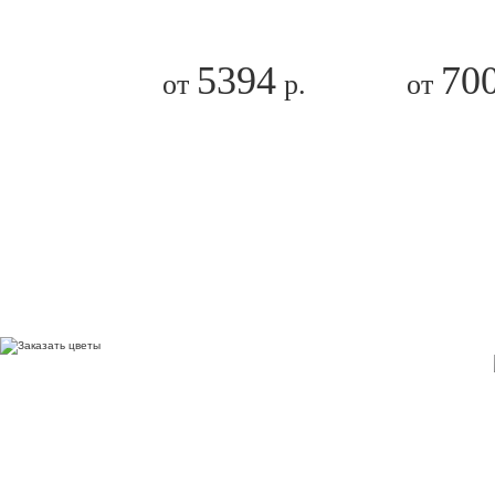
5394
70
от
р.
от