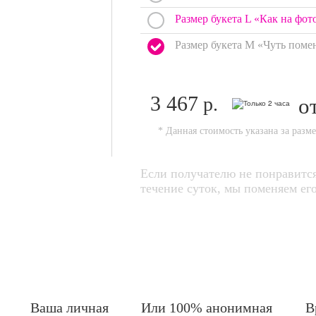
Размер букета L «Как на фот
Размер букета M «Чуть поме
3 467
р.
о
* Данная стоимость указана за разм
Если получателю не понравится
течение суток, мы поменяем 
Ваша личная
Или 100% анонимная
В