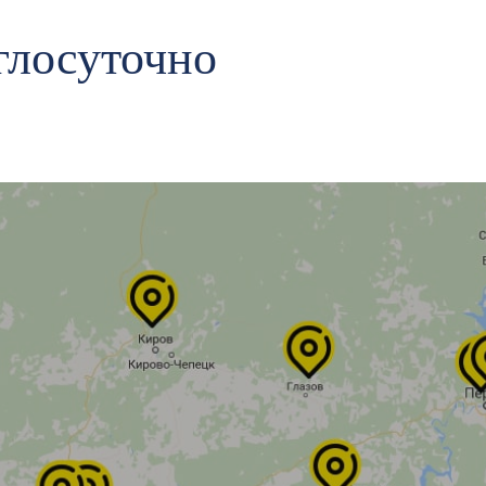
глосуточно
Авиамоторная