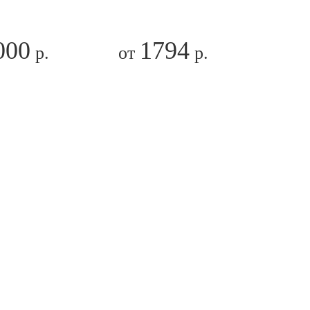
000
1794
р.
от
р.