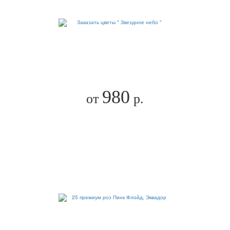
980
от
р.