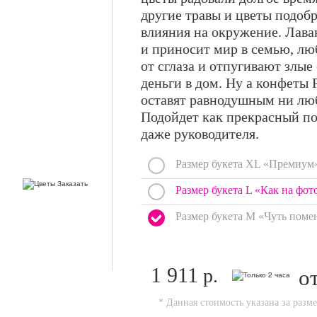
другие травы и цветы подоб
влияния на окружение. Лаван
и приносит мир в семью, лю
от сглаза и отпугивают злы
деньги в дом. Ну а конфеты 
оставят равнодушным ни люб
Подойдет как прекрасный по
даже руководителя.
Размер букета XL «Премиум
Размер букета L «Как на фот
Размер букета M «Чуть поме
1 911
р.
о
* Данная стоимость указана за разм