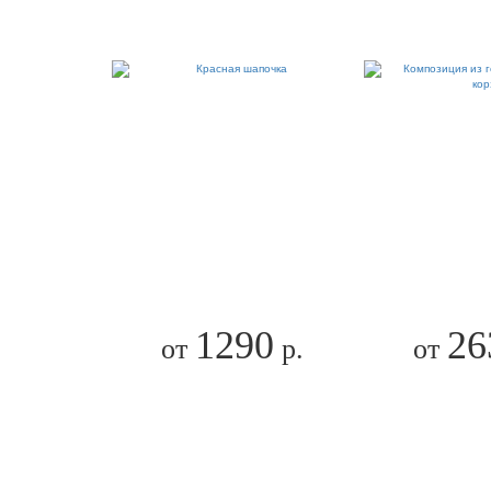
1290
26
от
р.
от