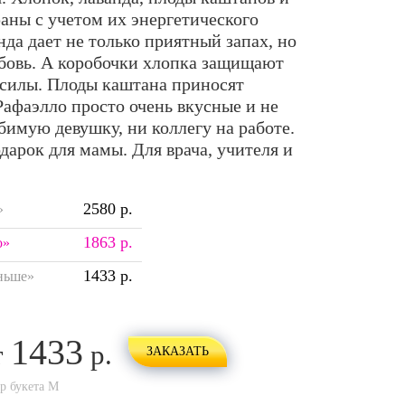
раны с учетом их энергетического
да дает не только приятный запах, но
бовь. А коробочки хлопка защищают
е силы. Плоды каштана приносят
Рафаэлло просто очень вкусные и не
имую девушку, ни коллегу на работе.
дарок для мамы. Для врача, учителя и
2580 р.
»
1863 р.
о»
1433 р.
ньше»
1433
т
р.
ЗАКАЗАТЬ
ер букета
M