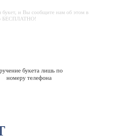
 букет, и Вы сообщите нам об этом в
его БЕСПЛАТНО!
ручение букета лишь по
номеру телефона
Т