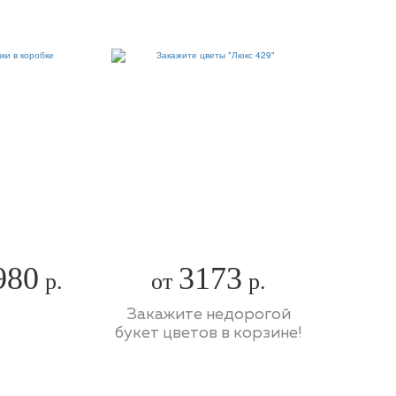
980
3173
р.
от
р.
Закажите недорогой
букет цветов в корзине!