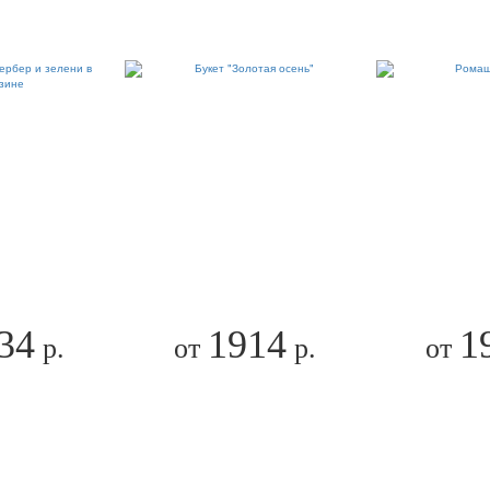
34
1914
1
р.
от
р.
от