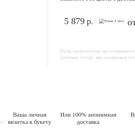
5 879
р.
о
Если получателю не понравится
течение суток, мы поменяем 
Ваша личная
Или 100% анонимная
В
визитка к букету
доставка
ра