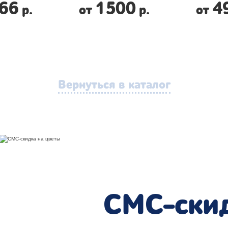
66
1500
4
р.
от
р.
от
Вернуться в каталог
СМС-скид