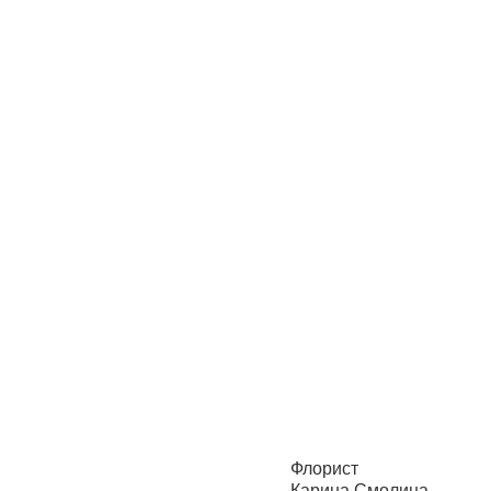
Флорист
Карина Смолина