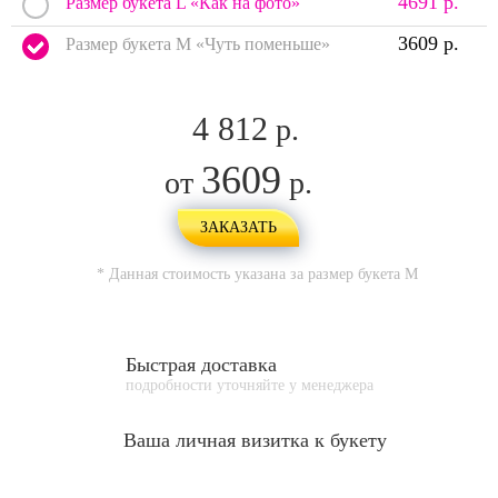
4691 р.
Размер букета L «Как на фото»
3609 р.
Размер букета M «Чуть поменьше»
4 812
р.
3609
от
р.
ЗАКАЗАТЬ
* Данная стоимость указана за размер букета
M
Быстрая доставка
подробности уточняйте у менеджера
Ваша личная
визитка к букету