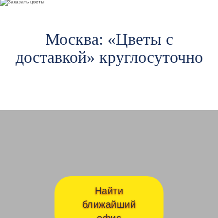
Москва: «Цветы c
доставкой» круглосуточно
Авиамоторная
Ав
Найти
ближайший
офис