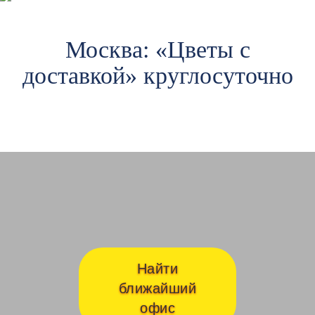
Москва: «Цветы c
доставкой» круглосуточно
Авиамоторная
Ав
Найти
ближайший
офис