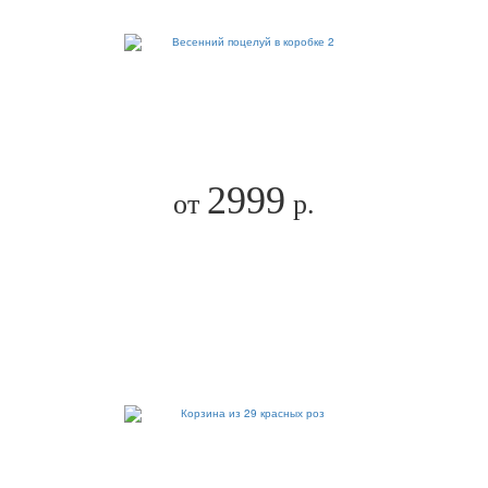
2999
от
р.