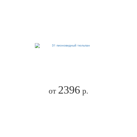
2396
от
р.