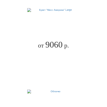
9060
от
р.