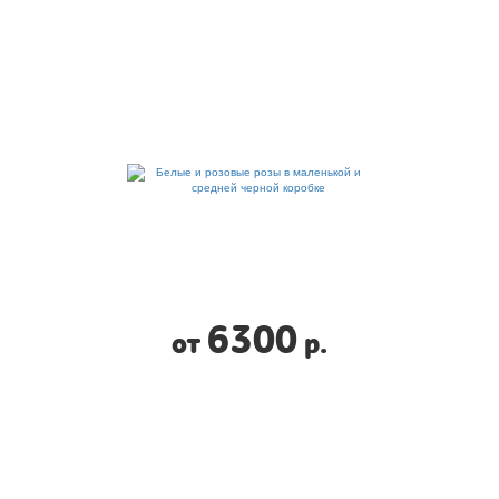
6300
от
р.