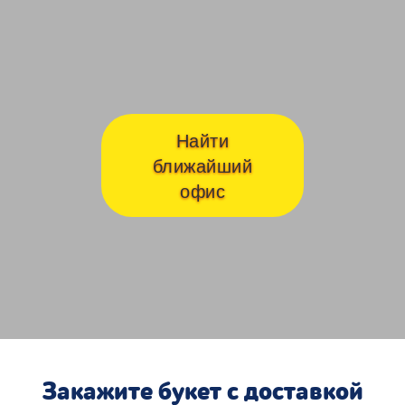
Авиамоторная
Ав
Найти
ближайший
офис
Закажите букет с доставкой