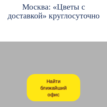
Москва: «Цветы c
доставкой» круглосуточно
Авиамоторная
Ав
Найти
ближайший
офис