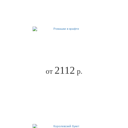
2112
от
р.