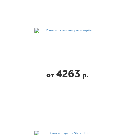
4263
от
р.