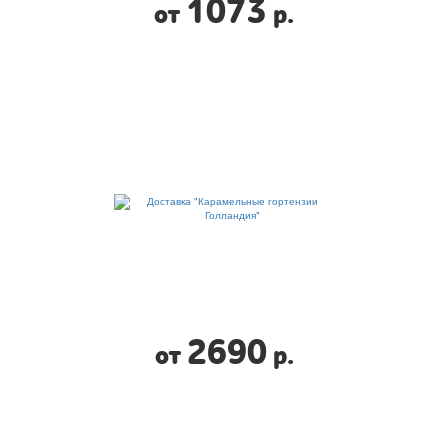
1073
от
р.
2690
от
р.