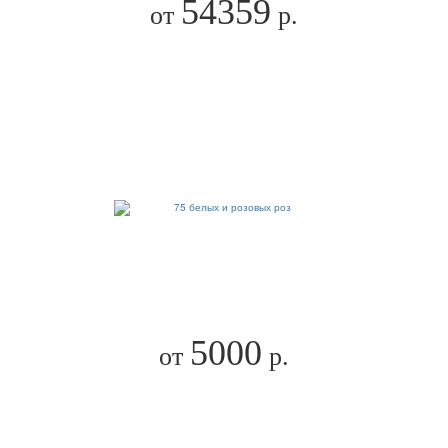
54359
от
р.
5000
от
р.