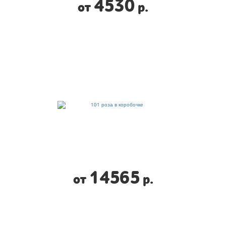
4530
от
р.
14565
от
р.