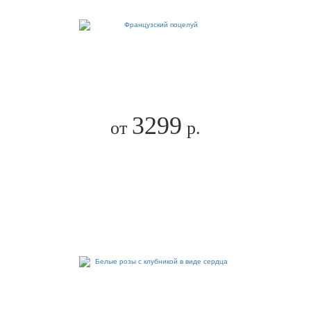
3299
от
р.