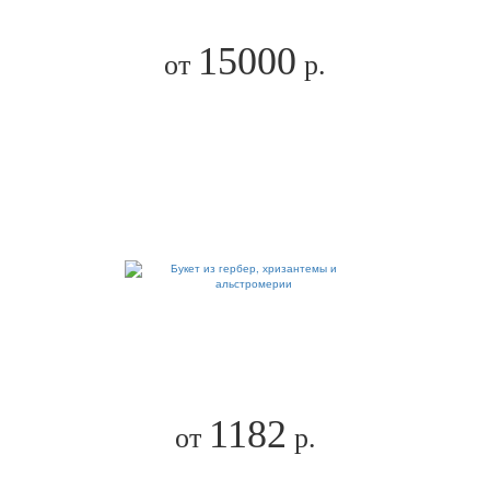
15000
от
р.
1182
от
р.